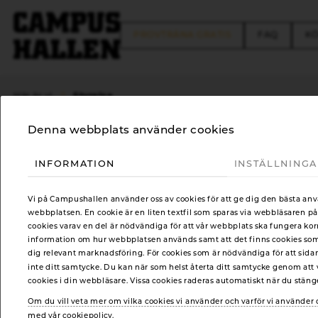
FREE TRIAL
FAQ
KÖ
Styrelse
Här är vi
Denna webbplats använder cookies
INFORMATION
INSTÄLLNING
STYRELSE
Vi på Campushallen använder oss av cookies för att ge dig den bästa an
webbplatsen. En cookie är en liten textfil som sparas via webbläsaren på
cookies varav en del är nödvändiga för att vår webbplats ska fungera kor
information om hur webbplatsen används samt att det finns cookies som t
Styrelsen i Campushallen/LSIF
dig relevant marknadsföring. För cookies som är nödvändiga för att sida
inte ditt samtycke. Du kan när som helst återta ditt samtycke genom att v
cookies i din webbläsare. Vissa cookies raderas automatiskt när du stän
Om du vill veta mer om vilka cookies vi använder och varför vi använde
med vår cookiepolicy.