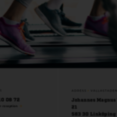
S
ADRESS
VALLASTADE
10 08 72
Johannes Magnus
21
r reception
583 30 Linköping