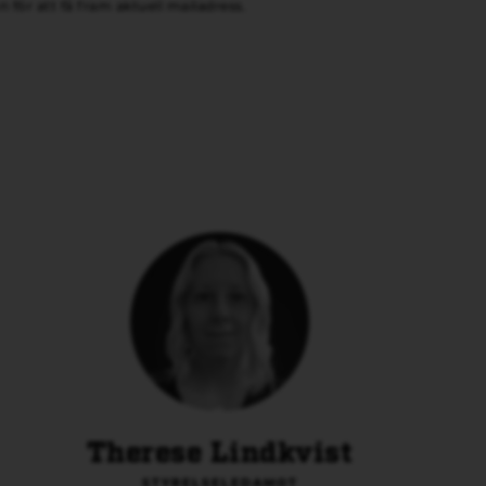
 för att få fram aktuell mailadress.
Therese Lindkvist
STYRELSELEDAMOT