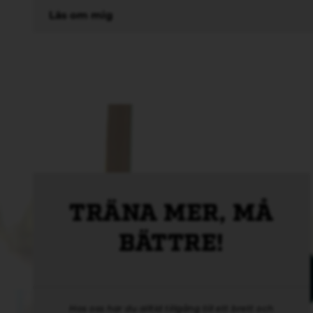
Läs om mig
TRÄNA MER, MÅ
BÄTTRE!
Hos oss har du alltid tillgång till ett brett och