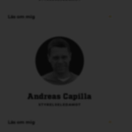
Läs om mig
Andreas Capilla
STYRELSELEDAMOT
Läs om mig