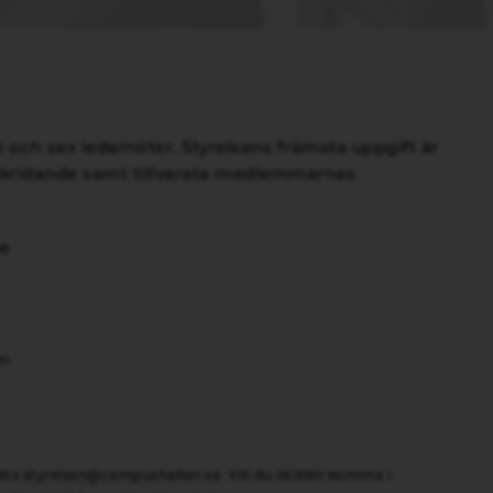
e och sex ledamöter. Styrelsens främsta uppgift är
tskridande samt tillvarata medlemmarnas
r:
n.
akta
styrelsen@campushallen.se
. Vill du istället komma i