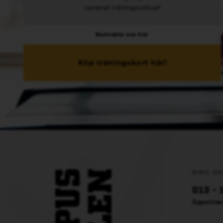
varierat träningsutbud!
Kontakta oss här
Köp träningskort här!
RING OS
013 - 
Öppettide