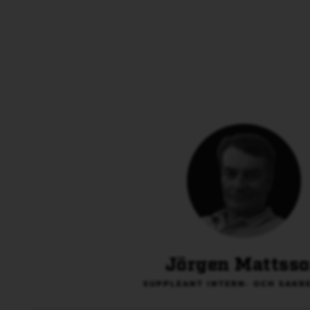
Jörgen Mattss
SUPPLEANT INTERN- OCH SAKR