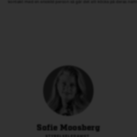
kontakt med en enskild person så går det att klicka på deras namn
Sofie Moosberg
STYRELSELEDAMOT