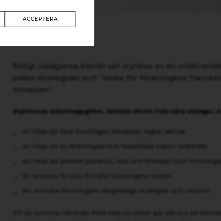
ACCEPTERA
Enligt stadgarna består vår styrelse av en ordförand
jobba strategiskt och "verka för föreningens framå
intressen".
Styrelsens arbetsuppgifter, hämtat direkt från våra stadgar, ä
att tillse att före föreningen bindande regler iakttas.
att tillse att ev föreningsmötet fastställda beslut verkställs.
att tillse att arbetet planeras, leds och fördelas inom föreninge
att ansvara för och förvalta föreningens medel.
att utveckla föreningens långsiktiga strategier och visioner.
Vill du komma i kontakt med hela styrelsen går det bra att kont