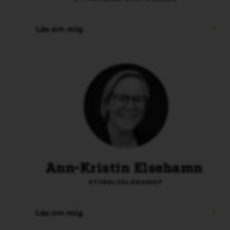
Läs om mig
Ann-Kristin Elsehamn
STYRELSELEDAMOT
Läs om mig