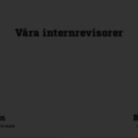
Våra internrevisorer
on
B
EVISOR