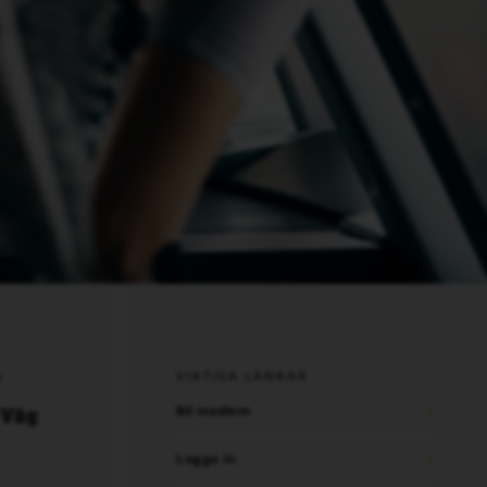
VIKTIGA LÄNKAR
N
 Väg
Bli medlem
Logga in