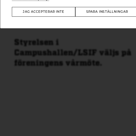
JAG ACCEPTERAR INTE
SPARA INSTÄLLNINGAR
Styrelsen i
Campushallen/LSIF väljs på
föreningens vårmöte.