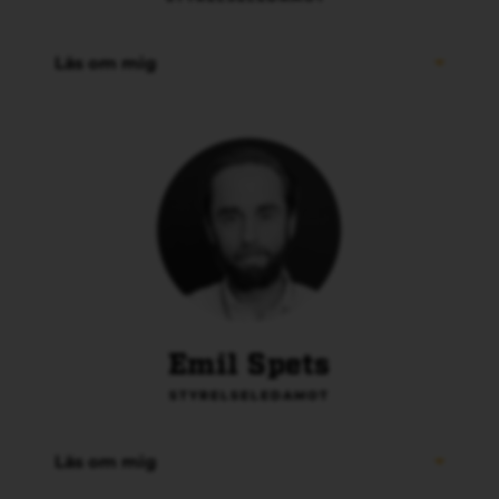
Läs om mig
Emil Spets
STYRELSELEDAMOT
Läs om mig