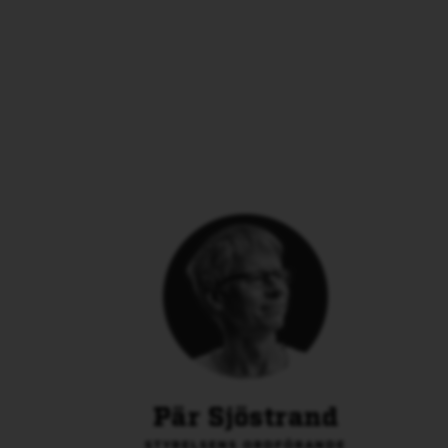
Pär Sjöstrand
STYRELSENS ORDFÖRANDE