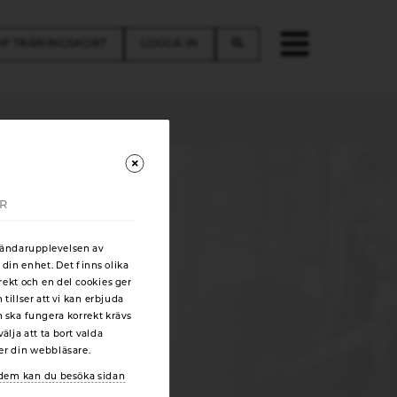
P TRÄNINGSKORT
LOGGA IN
AR
vändarupplevelsen av
 din enhet. Det finns olika
rekt och en del cookies ger
illser att vi kan erbjuda
n ska fungera korrekt krävs
älja att ta bort valda
ger din webbläsare.
r dem kan du besöka sidan