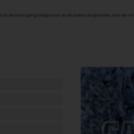
ll du komma igång tidigare kan du kontakta receptionen, som ser till a