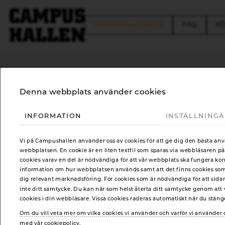
FREE TRIAL
FAQ
KÖ
Denna webbplats använder cookies
FRYSNING AV
INFORMATION
INSTÄLLNING
TRÄNINGSKORT
Vi på Campushallen använder oss av cookies för att ge dig den bästa an
webbplatsen. En cookie är en liten textfil som sparas via webbläsaren på
cookies varav en del är nödvändiga för att vår webbplats ska fungera kor
information om hur webbplatsen används samt att det finns cookies som t
Pausa ditt abonnemang i upp till 90 dagar
dig relevant marknadsföring. För cookies som är nödvändiga för att sida
inte ditt samtycke. Du kan när som helst återta ditt samtycke genom att v
cookies i din webbläsare. Vissa cookies raderas automatiskt när du stän
Kom ihåg att fylla i formuläret som finns längst ned på denna 
Om du vill veta mer om vilka cookies vi använder och varför vi använde
frysningsavgiften!
med vår cookiepolicy.