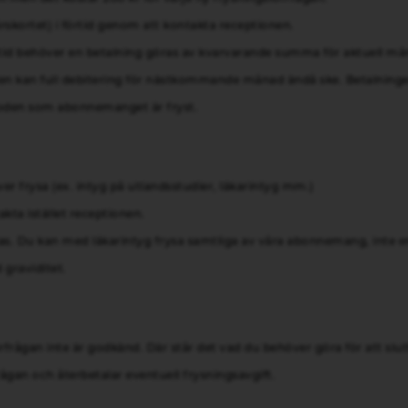
årskortet) i förtid genom att kontakta receptionen.
förtid behöver en betalning göras av kvarvarande summa för aktuell m
en kan full debitering för nästkommande månad ändå ske. Betalningen 
ioden som abonnemanget är fryst.
r frysa (ex. intyg på utlandsstudier, läkarintyg mm.)
kta istället receptionen.
las. Du kan med läkarintyg frysa samtliga av våra abonnemang, inte e
 graviditet.
rfrågan inte är godkänd. Där står det vad du behöver göra för att slu
rågan och återbetalar eventuell frysningsavgift.