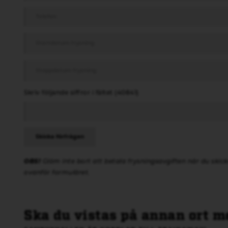
Skriv följande siffror i fältet (40841)
Skicka förfrågan
OBS!
Glöm inte bort att betala frysningsavgiften när du skick
ovanför formuläret.
Ska du vistas på annan ort me