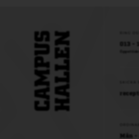
RING OS
013 - 
Öppettide
SKICKA 
recep
ORDINA
Mån - 