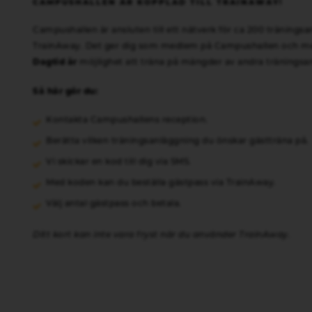
CAMPUSHALLEN ÄR KOPPLAD TILL TRAINAWAY!
Campushallen är ansluten till ett nätverk för ca 200 tränings
TrainAway. Det ger dig som medlem på Campushallen och me
Dagtid år
möjlighet att träna på mängder av andra träningsa
Så här gör du:
Kontakta Campushallens reception.
Berätta vilken träningsanläggning du önskar gästträna på.
Vi skickar en kod till dig via SMS.
Med koden kan du beställa gästpass via TrainAway.
Välj antal gästpass och betala.
Ditt kort kan inte vara fryst när du använder TrainAway.