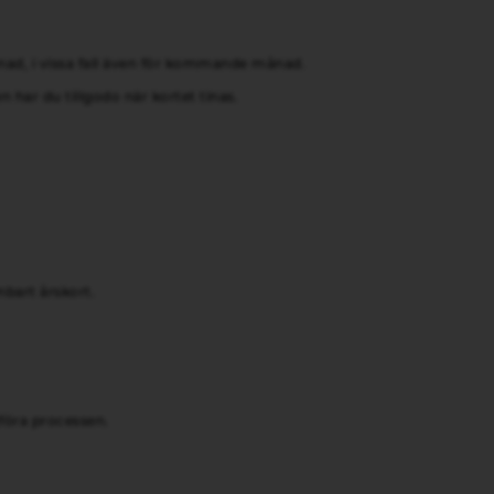
ånad, i vissa fall även för kommande månad.
har du tillgodo när kortet tinas.
nbart årskort.
tföra processen.