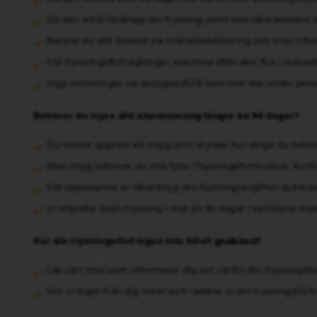
Du kan alltid förlänga din frysning samt tina (återaktivera 
Betalar du ditt årskort via månadsdebitering och tinar i 
För frysningsförfrågningar inkomna efter den 15:e i månad
Inga betalningar via autogiro/RCP kommer ske under per
Behöver du frysa ditt abonnemang längre än 90 dagar?
Du måste uppvisa ett intyg som styrker hur länge du behöve
Med intyg behöver du inte fylla i frysningsformuläret. Konta
Vid uppvisande av läkarintyg ska frysningsavgiften ej beta
Vi erbjuder även frysning i mer än 90 dagar i samband med
Har din frysningsförfrågan inte blivit godkänd?
Läs vårt mail som informerar dig om varför din frysningsfö
Hör vi inget från dig inom kort raderar vi din frysningsförf