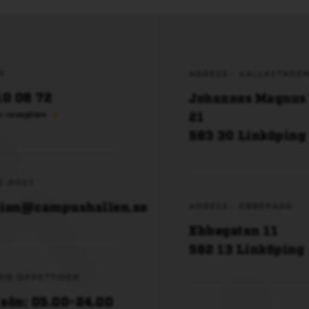
S
ADRESS
VALLASTADE
10 08 72
Johannes Magnus
21
r reception
583 30 Linköping
E-POST
tion@campushallen.se
ADRESS
EBBEPARK
Ebbegatan 11
582 13 Linköping
RIE ÖPPETTIDER
sön: 05.00-24.00