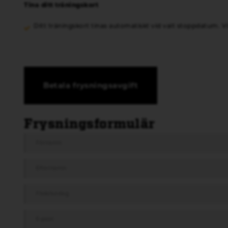
Tina ditt träningskort
Ditt träningskort tinas automatiskt vid valt stoppdatum. Vi
Betala frysningsavgift
Frysningsformulär