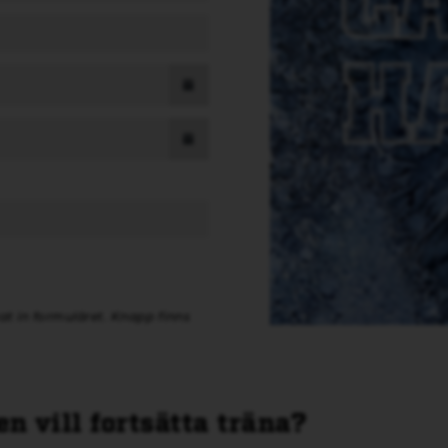
at in formuläret. Knapp finns
n vill fortsätta träna?