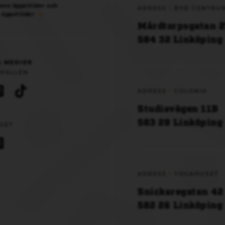
ens öppettider och
ADRESS
RYD CENTRU
 öppettider
Mårdtorpsgatan 2
584 32 Linköping
A MEDIER
HALLEN
ADRESS
COLONIA
Studievägen 11B
583 29 Linköping
SET
ADRESS
YOGAHUSET
Snickaregatan 42
582 26 Linköping