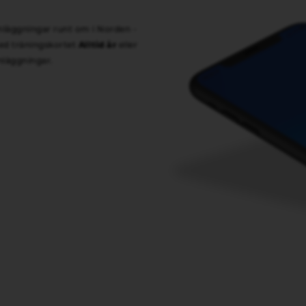
anläggningar runt om i Norden -
Alltid år
d träningskortet
eller
nläggningar.