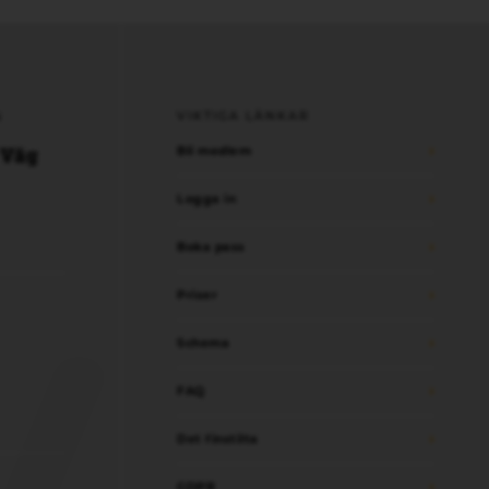
VIKTIGA LÄNKAR
N
 Väg
Bli medlem
Logga in
Boka pass
Priser
Schema
FAQ
Det finstilta
GDPR