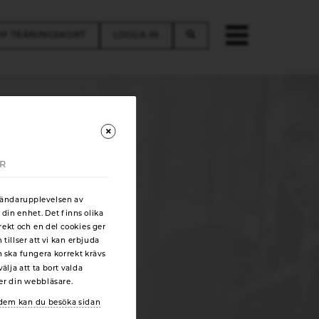
P TRÄNINGSKORT
LOGGA IN
AR
vändarupplevelsen av
 din enhet. Det finns olika
rekt och en del cookies ger
illser att vi kan erbjuda
n ska fungera korrekt krävs
älja att ta bort valda
ger din webbläsare.
sida samt att betala
r dem kan du besöka sidan