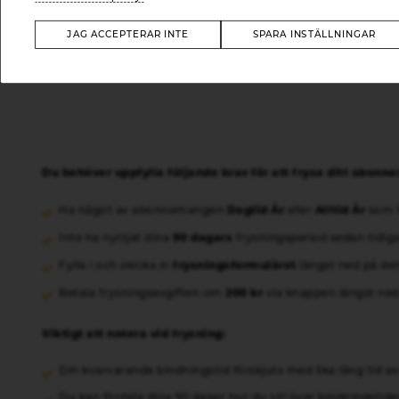
JAG ACCEPTERAR INTE
SPARA INSTÄLLNINGAR
Du behöver uppfylla följande krav för att frysa ditt abonn
Dagtid År
Alltid År
Ha något av abonnemangen
eller
som f
90 dagars
Inte ha nyttjat dina
frysningsperiod sedan tidig
frysningsformuläret
Fylla i och skicka in
längst ned på den
200 kr
Betala frysningsavgiften om
via knappen längst ned
Viktigt att notera vid frysning:
Din kvarvarande bindningstid förskjuts med lika lång tid so
Du kan fördela dina 90 dagar hur du vill över bindningstide