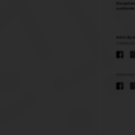
Reception
avvikande
SOCIAL
CAMPUS
YOGAHU