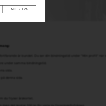
ACCEPTERA
emang:
ortfarande är bundet. Du ser din bindningstid under "Min profil" när d
are under samma bindningstid.
na sida.
 på denna sida.
m du fryser årskortet.
n men det kostar 200 kr för varje ny frysningsförfrågan.