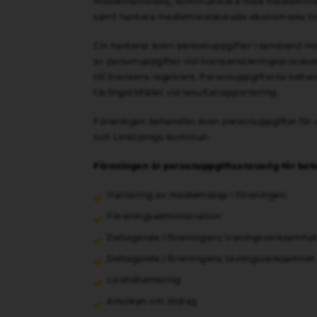
medlemsmöten), kommunicera med medlemmarna 
samt hantera medlemsrelaterade ekonomiska tran
CH hanterar även personuppgifter i samband med
av personuppgifter vid licensansökningsprocessen
till licensens regelverk. Personuppgifterna behan
tävlingstillfället vid resultatrapportering.
Föreningen behandlar även personuppgifter för 
och Linköpings kommun.
Föreningen är personuppgiftsansvarig för beh
Hantering av medlemskap i föreningen
Föreningsadministration
Deltagande i föreningens träningsverksamhe
Deltagande i föreningens tävlingsverksamhet
Licenshantering
Ansökan om bidrag