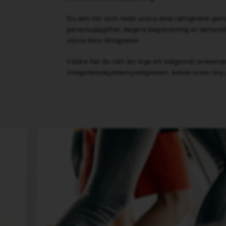
Du kan när som helst utöva dina rättigheter genom
personuppgifter, begära begränsning av behandli
utöva dina rättigheter.
Vidare har du rätt att inge ett klagomål avseend
Integritetsskyddsmyndigheten, besök
www.imy.