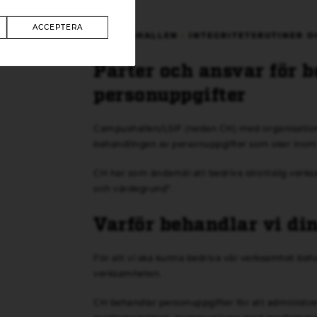
ACCEPTERA
CAMPUSHALLEN
INTEGRITETSRUTINER O
Parter och ansvar för 
personuppgifter
Campushallen/LSIF (nedan CH) med organisatio
behandlingen av personuppgifter som sker inom
CH har som ändamål att bedriva idrottslig verks
och värdegrund”.
Varför behandlar vi di
För att vi ska kunna bedriva vår verksamhet beha
verksamheten.
CH behandlar personuppgifter för att administre