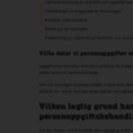
Sammanställning av statistik och uppföljning
Utbildningar arrangerade av föreningen
Kontakt med medlem
Besök på vår hemsida
Publicering av material på hemsida och socia
Vilka delar vi personuppgifter 
Uppgifterna kommer inte att överföras till tredj
automatiserat beslutsfattande.
Om CH vid något enstaka tillfälle måste dela di
särskilt om detta. Det kan exempelvis vara aktuell
Vilken laglig grund har
personuppgiftsbehandl
CH har nedan sammanställt den lagliga grunden