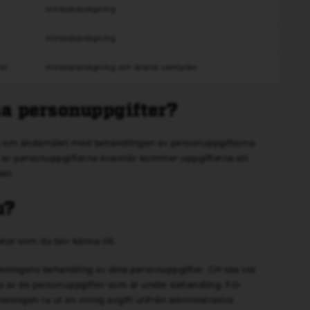
Intresseavvägning
Intresseavvägning
ier
Intresseavvägning och ibland samtycke
na personuppgifter?
 om ändamålet med behandlingen av personuppgifterna
av personuppgifterna kvarstår kommer uppgifterna att
akt.
u?
eter som du bör känna till.
öreningens behandling av dina personuppgifter. CH ska vid
a av de personuppgifter som är under behandling. För
reningen ta ut en rimlig avgift utifrån administrativa