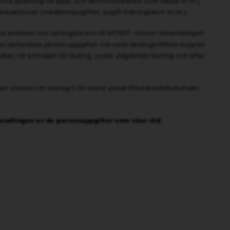
(bokning till pass, och kommunikation runt dessa m.m.)
saktioner (medlemsavgifter, avgift träningskort m.m.).
 ansökan om tävlingslicens till SF/SDF. Utöver behandlingen
 behandlas personuppgifter vid varje tävlingstillfälle kopplat
dlas vid anmälan till tävling, under pågående tävling och efter
att ansöka om bidrag från bland annat Riksidrottsförbundet
andlingen av de personuppgifter som sker vid:
t