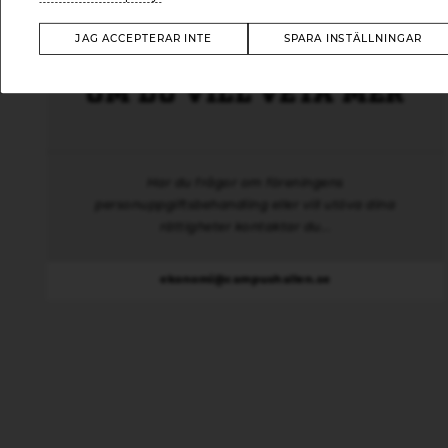
JAG ACCEPTERAR INTE
SPARA INSTÄLLNINGAR
OM DU VILL VETA MER
Har du frågor om föreningens
personuppgiftsbehandling eller vill utöva dina
rättigheter kontaktar du...
ekonomi@campushallen.se