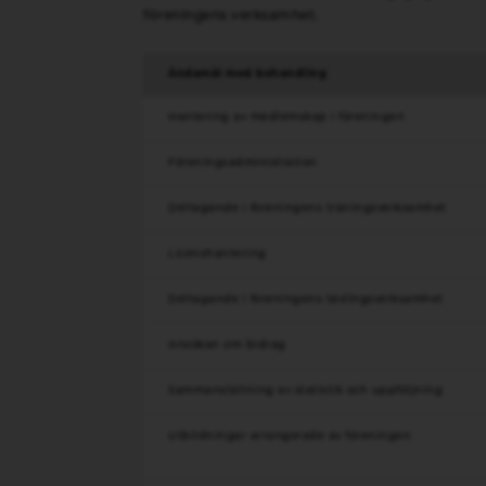
föreningens verksamhet.
Ändamål med behandling
Hantering av medlemskap i föreningen
Föreningsadministration
Deltagande i föreningens träningsverksamhet
Licenshantering
Deltagande i föreningens tävlingsverksamhet
Ansökan om bidrag
Sammanställning av statistik och uppföljning
Utbildningar arrangerade av föreningen