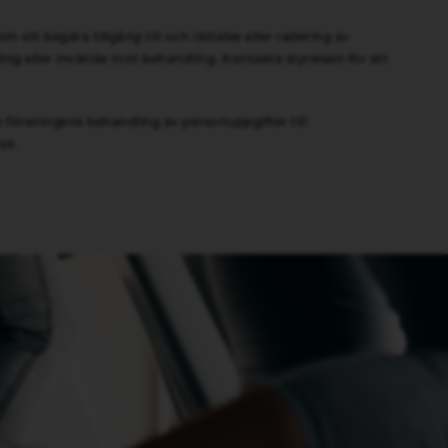
 att begära tillgång till och rättelse eller radering av
ng eller invända mot behandling. Kontakta styrelsen för att
e föreningens behandling av personuppgifter till
se
.