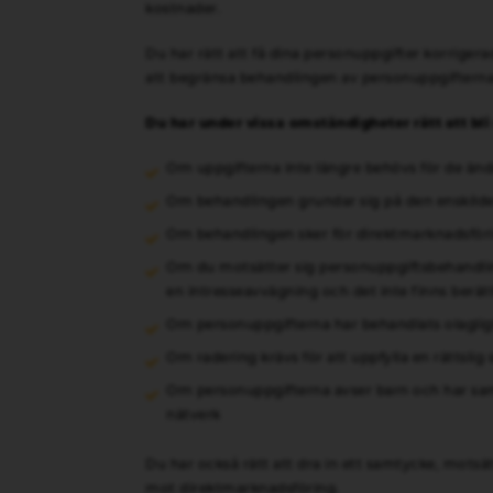
kostnader.
Du har rätt att få dina personuppgifter korrigera
att begränsa behandlingen av personuppgifterna t
Du har under vissa omständigheter rätt att bli
Om uppgifterna inte längre behövs för de än
Om behandlingen grundar sig på den enskilde
Om behandlingen sker för direktmarknadsföri
Om du motsätter sig personuppgiftsbehandli
en intresseavvägning och det inte finns berät
Om personuppgifterna har behandlats olaglig
Om radering krävs för att uppfylla en rättslig 
Om personuppgifterna avser barn och har samla
nätverk
Du har också rätt att dra in ett samtycke, motsä
mot direktmarknadsföring.