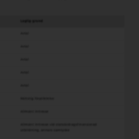
Laglig grund
Avtal
Avtal
Avtal
Avtal
Avtal
Rättslig förpliktelse
Allmänt intresse
Allmänt intresse vid statsbidragsfinansierad
utbildning, annars samtycke