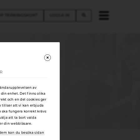
P TRÄNINGSKORT
LOGGA IN
AR
vändarupplevelsen av
 din enhet. Det finns olika
rekt och en del cookies ger
illser att vi kan erbjuda
n ska fungera korrekt krävs
älja att ta bort valda
ger din webbläsare.
r dem kan du besöka sidan