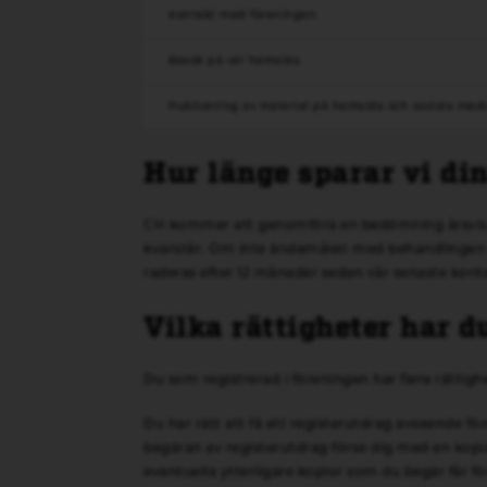
Kontakt med föreningen
Besök på vår hemsida
Publicering av material på hemsida och sociala med
Hur länge sparar vi di
CH kommer att genomföra en bedömning årsvis
kvarstår. Om inte ändamålen med behandlingen 
raderas efter 12 månader sedan vår senaste kont
Vilka rättigheter har d
Du som registrerad i föreningen har flera rättigh
Du har rätt att få ett registerutdrag avseende f
begäran av registerutdrag förse dig med en kopi
eventuella ytterligare kopior som du begär får fö