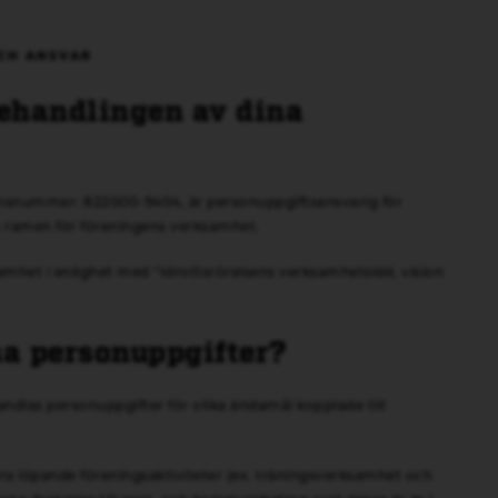
CH ANSVAR
behandlingen av dina
nsnummer: 822000-9404, är personuppgiftsansvarig för
 ramen för föreningens verksamhet.
amhet i enlighet med ”Idrottsrörelsens verksamhetsidé, vision
na personuppgifter?
ndlas personuppgifter för olika ändamål kopplade till
ra löpande föreningsaktiviteter (ex. träningsverksamhet och