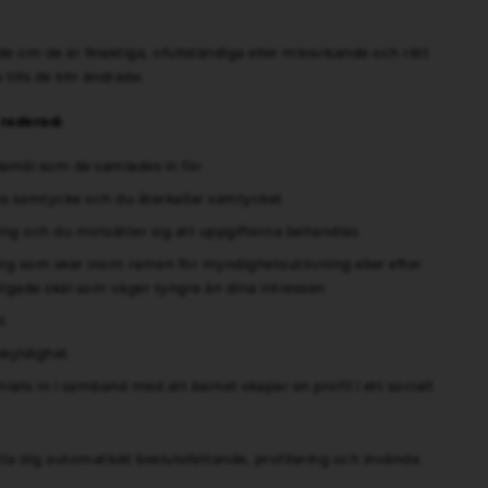
de om de är felaktiga, ofullständiga eller missvisande och rätt
ills de blir ändrade.
 raderad:
damål som de samlades in för
s samtycke och du återkallar samtycket
ng och du motsätter sig att uppgifterna behandlas
ng som sker inom ramen för myndighetsutövning eller efter
tigade skäl som väger tyngre än dina intressen
t
skyldighet
ts in i samband med att barnet skapar en profil i ett socialt
tta dig automatiskt beslutsfattande, profilering och invända