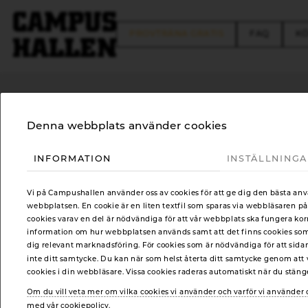
FREE TRIAL
FAQ
KÖ
Denna webbplats använder cookies
GDPR
INFORMATION
INSTÄLLNING
Vi på Campushallen använder oss av cookies för att ge dig den bästa an
Integritetsrutiner och ansvar
webbplatsen. En cookie är en liten textfil som sparas via webbläsaren på
cookies varav en del är nödvändiga för att vår webbplats ska fungera kor
information om hur webbplatsen används samt att det finns cookies som t
dig relevant marknadsföring. För cookies som är nödvändiga för att sida
inte ditt samtycke. Du kan när som helst återta ditt samtycke genom att v
cookies i din webbläsare. Vissa cookies raderas automatiskt när du stän
Om du vill veta mer om vilka cookies vi använder och varför vi använde
med vår cookiepolicy.