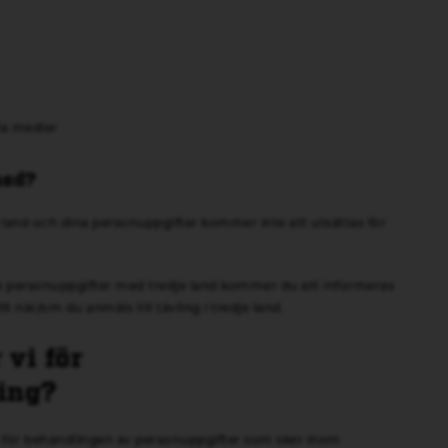
la medier
med?
e land och dina personuppgifter kommer inte att utsättas för
na personuppgifter med tredje land kommer du att informeras
t när/om du anmäls till tävling i tredje land.
 vi för
ing?
 för behandlingen av personuppgifter som sker inom