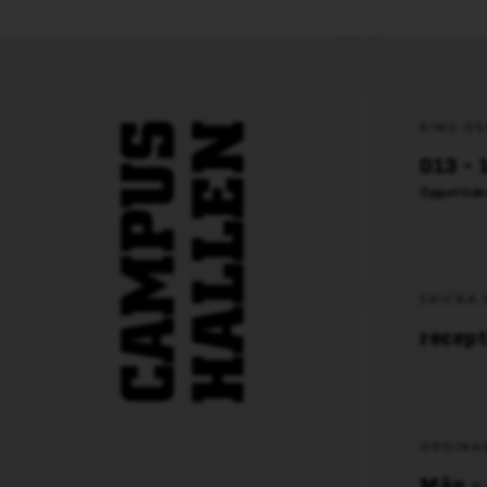
RING OS
013 - 
Öppettide
SKICKA 
recep
ORDINA
Mån - 