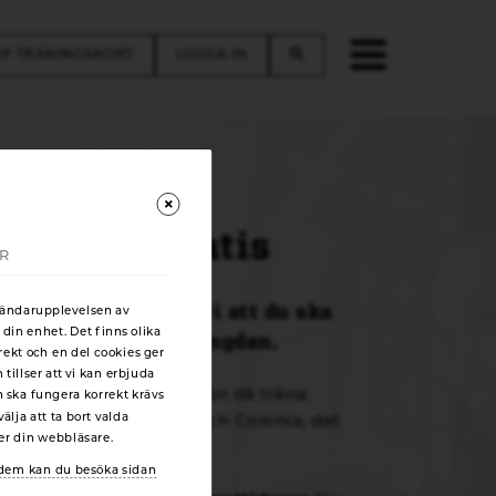
P TRÄNINGSKORT
LOGGA IN
ovträna gratis
AR
lädje, därför vill vi att du ska
vändarupplevelsen av
 din enhet. Det finns olika
som blir hållbar i längden.
rekt och en del cookies ger
illser att vi kan erbjuda
vera din frivecka. Du kan då träna
n ska fungera korrekt krävs
älja att ta bort valda
bbepark, Ryd Centrum och Colonia, det
ger din webbläsare.
 du vill.
r dem kan du besöka sidan