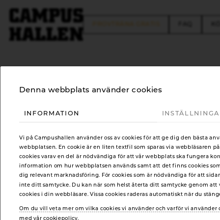
PROVTRÄNA GRATIS
FAQ
KÖ
Denna webbplats använder cookies
Skapa ny användare/pr
INFORMATION
INSTÄLLNING
Vi på Campushallen tror på äkta träningsg
Vi på Campushallen använder oss av cookies för att ge dig den bästa an
webbplatsen. En cookie är en liten textfil som sparas via webbläsaren på
hitta träning som du tycker är rolig och 
cookies varav en del är nödvändiga för att vår webbplats ska fungera kor
information om hur webbplatsen används samt att det finns cookies som t
När du har skapat din profil kommer du kunna akti
dig relevant marknadsföring. För cookies som är nödvändiga för att sida
inte ditt samtycke. Du kan när som helst återta ditt samtycke genom att v
obegränsat på våra anläggningar i Vallastaden, E
cookies i din webbläsare. Vissa cookies raderas automatiskt när du stän
vill säga gymma och boka hur mycket gruppträning
Om du vill veta mer om vilka cookies vi använder och varför vi använde
med vår cookiepolicy.