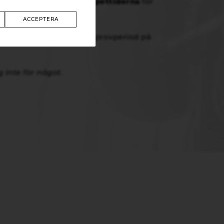
nerna under någon av
öppettiderna
för
ACCEPTERA
bjuder vi en kostnadsfri provperiod på
 inte för något.