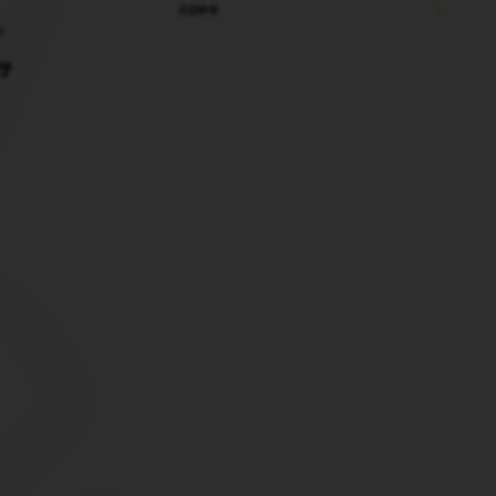
GDPR
M
7