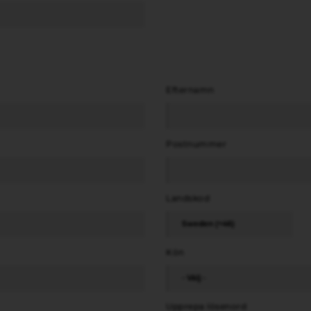
Efternamn
Postnummer
Landskod
Kön
Upprepa lösenord