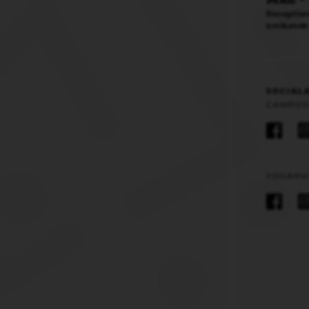
Reception
avvikande
SOCIAL
CAMPUS
YOGAHU