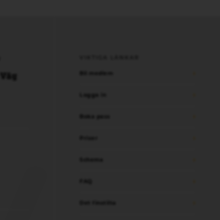
VIKTIGA LÄNKAR
N
Bli medlem
 Väg
Logga in
Boka pass
Priser
Schema
FAQ
Det finstilta