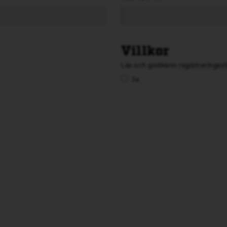
Villkor
Läs och godkänn
registreringsvi
Ja