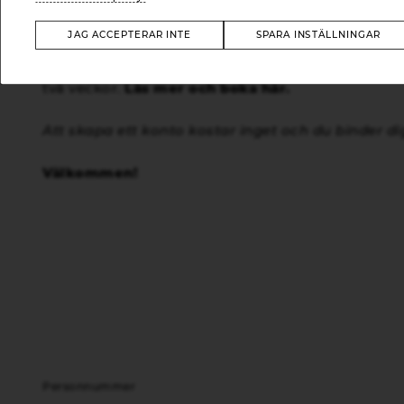
Du är även välkommen att besöka oss i receptio
att aktivera din frivecka.
JAG ACCEPTERAR INTE
SPARA INSTÄLLNINGAR
Gäller ditt intresse MilonStudio i Ebbepark? Då er
två veckor.
Läs mer och boka här.
Att skapa ett konto kostar inget och du binder dig
Välkommen!
Personnummer