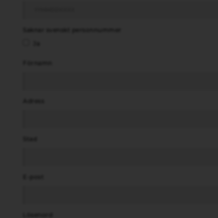
Saknar svenskt personnummer
Ja
Förnamn
Adress
Stad
E-post
Lösenord