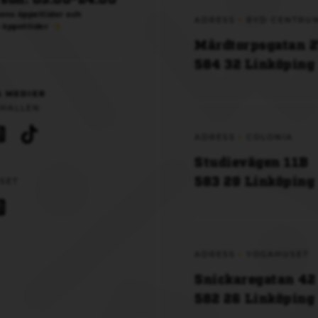
ens öppettider och
ADRESS
RYD CENTRU
 öppettider
Mårdtorpsgatan 2
584 32 Linköping
A MEDIER
HALLEN
ADRESS
COLONIA
Studievägen 11B
583 29 Linköping
SET
ADRESS
YOGAHUSET
Snickaregatan 42
582 26 Linköping