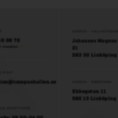
S
ADRESS
VALLASTADE
10 08 72
Johannes Magnus
21
r reception
583 30 Linköping
E-POST
tion@campushallen.se
ADRESS
EBBEPARK
Ebbegatan 11
582 13 Linköping
RIE ÖPPETTIDER
sön: 05.00-24.00