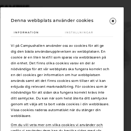
FAQ
Denna webbplats använder cookies
INFORMATION
INSTÄLLNINGAR
FYSIOTERAPI/REHAB
Dags att ta tag i träningen?
Vi på Campushallen använder oss av cookies för att ge
Mångårig erfarenhet av fysioterapi inom primärvård.
PROVTRÄNA GRATIS EN HEL VECKA!
dig den bästa användarupplevelsen av webbplatsen. En
cookie är en liten textfil som sparas via webbläsaren på
Registrera dig här
din enhet. Det finns olika cookies varav en del är
nödvändiga för att vår webbplats ska fungera korrekt och
en del cookies ger information om hur webbplatsen
används samt att det finns cookies som tillser att vi kan
erbjuda dig relevant marknadsföring. För cookies som är
BOKA FYSIOTERAPI
nödvändiga för att sidan ska fungera korrekt krävs inte
ditt samtycke. Du kan när som helst återta ditt samtycke
genom att välja att ta bort valda cookies i din webbläsare.
Använd knapparna här nedan för att boka ditt besök.
Vissa cookies raderas automatiskt när du stänger din
webbläsare.
AVBOKNINGSREGLER
Om du vill veta mer om vilka cookies vi använder och