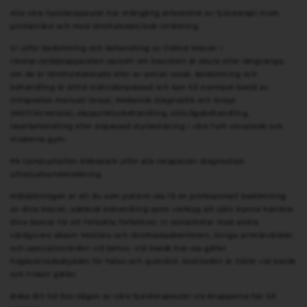
Alla våra fysioterapeuter har mångårig erfarenhet av fysioterapi inom
primärvård och med idrottsmedicinsk inriktning.
Vi utför bedömning och behandling av främst besvär i
rörelse-/stödjeapparaten oavsett om besvären är akuta eller långvariga,
om de är idrottsrelaterade eller av annan orsak. Bedömning och
behandling är alltid individanpassad och kan till exempel bestå av
Ortopedisk manuell terapi, Mekanisk diagnostik och terapi
(MDT/McKenzie), akupunkturbehandling, stötvågsbehandling,
laserbehandling eller anpassad styrketräning i våra fullt utrustade och
moderna gym.
På Campushallen Ebbepark utför alla terapeuter diagnostisk
ultraljudsundersökning.
Målsättningen är att du som patient ska få en professionell bedömning
av dina besvär, adekvat behandling samt verktyg att själv kunna hantera
dina besvär för att fortsätta förbättras. Vi samarbetar med andra
vårdgivare såsom Motions-och Idrottsskadeenheten, övriga primärvården
och specialistvården vid behov. Vid besök hos oss gäller
högkostnadsskyddet för hälso-och sjukvård. Kostnaden är 250kr vid besök
och frikort gäller.
Boka din tid hos någon av våra fysioterapeuter via knapparna här till