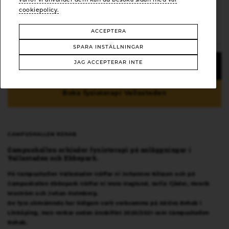
varför vi använder dem kan du besöka sidan med vår
Avbokning sker senast 24 h innan inbokat besök. Uteblivet besök
cookiepolicy.
och sen avbokning debiteras med avgift 250 kr.
Avgiften gäller
även frikortskunder.
ACCEPTERA
SPARA INSTÄLLNINGAR
JAG ACCEPTERAR INTE
Boka fysioterapi Ebbepark
Boka fysioterapi Vallastaden
CAMPUSHALLEN REHAB
Campushallen erbjuder fysioterapi på anläggningar i
Vallastaden och Ebbepark.
På Campushallen Vallastaden träffar ni Johannes Nilsson och på
Campushallen Ebbepark träffar ni Mats Haglund, Sofia Tjäder, Henrik
Moström och Johan Holmberg.
De fyra sistnämnda har tidigare varit verksamma på Aktiva Rehab i
Linköping, men verkar sedan årsskiftet 2020/2021 som Campushallen
Rehab.