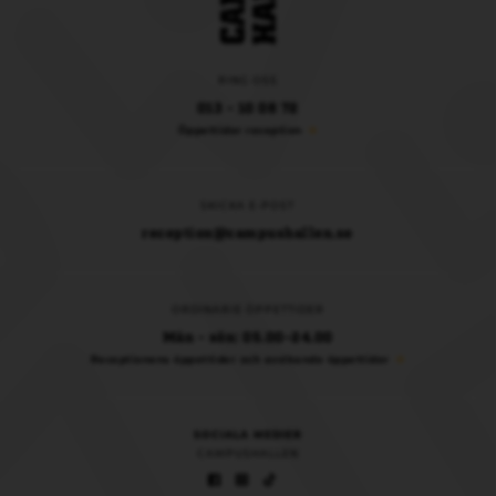
RING OSS
013 - 10 08 72
Öppettider reception
SKICKA E-POST
reception@campushallen.se
ORDINARIE ÖPPETTIDER
Mån - sön: 05.00-24.00
Receptionens öppettider och avvikande öppettider
SOCIALA MEDIER
CAMPUSHALLEN