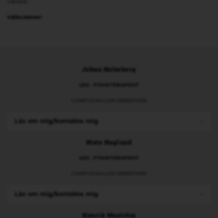
vänster.
Välkommen!
Johan Holmberg
LEG. FYSIOTERAPEUT
CAMPUSHALLEN EBBEPARK
Läs om mig/kontakta mig
Mats Haglund
LEG. FYSIOTERAPEUT
CAMPUSHALLEN EBBEPARK
Läs om mig/kontakta mig
Henrik Moström