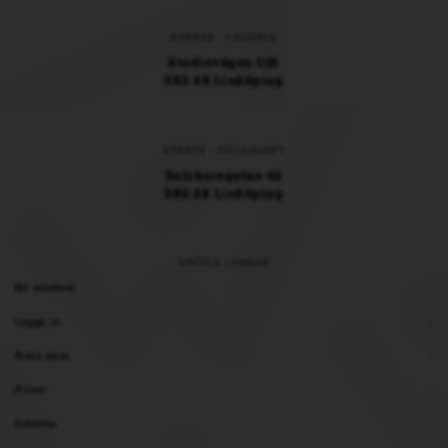
ADRESS
COLONIA
Studievägen 11B
583 29 Linköping
ADRESS
YOGAHUSET
Snickaregatan 42
582 26 Linköping
VIKTIGA LÄNKAR
Bli medlem
Logga in
Boka pass
Priser
Schema