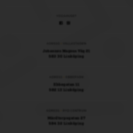
YOGAHUSET
ADRESS
VALLASTADEN
Johannes Magnus Väg 21
583 30 Linköping
ADRESS
EBBEPARK
Ebbegatan 11
582 13 Linköping
ADRESS
RYD CENTRUM
Mårdtorpsgatan 27
584 32 Linköping