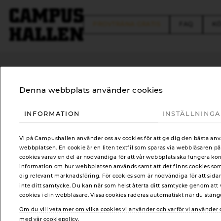
FREE TRIAL
FAQ
KÖ
Denna webbplats använder cookies
FRISKVÅRD PÅ DITT F
INFORMATION
INSTÄLLNING
Allt fler företagsledare ser att människor som 
Vi på Campushallen använder oss av cookies för att ge dig den bästa an
webbplatsen. En cookie är en liten textfil som sparas via webbläsaren på
avgörande för ökad produktivitet, innovation o
cookies varav en del är nödvändiga för att vår webbplats ska fungera kor
information om hur webbplatsen används samt att det finns cookies som t
Frågan har blivit alltmer prioriterad på arbetsplat
dig relevant marknadsföring. För cookies som är nödvändiga för att sida
och kanske än mer uppmärksammad när den psykis
inte ditt samtycke. Du kan när som helst återta ditt samtycke genom att v
cookies i din webbläsare. Vissa cookies raderas automatiskt när du stän
samhället.
Om du vill veta mer om vilka cookies vi använder och varför vi använde
med vår cookiepolicy.