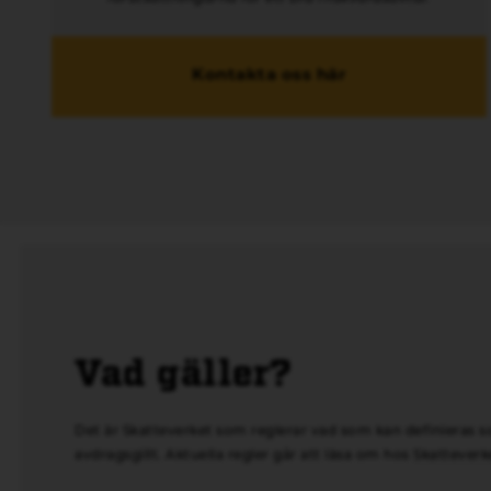
Kontakta oss här
Vad gäller?
Det är Skatteverket som reglerar vad som kan definieras 
avdragsgillt. Aktuella regler går att läsa om hos
Skatteverk