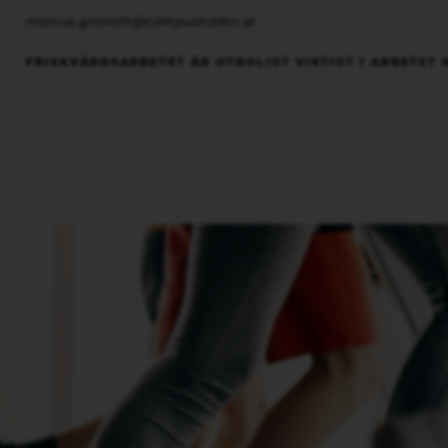
marcus.granath@campushallen.se
FRISKVÅRDSARBETET ÄR OTROLIGT VIKTIGT I ARBETET 