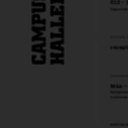
013 - 
Öppettide
SKICKA 
recep
ORDINA
Mån - 
Reception
avvikande
SOCIAL