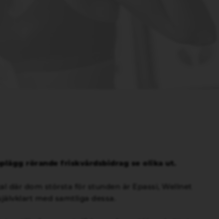
plägg rörande friskvårdsbidrag se olika ut.
tal där dom största för stunden är Epassi, Wellnet
jälvklart med samtliga dessa.