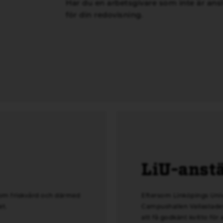
Har du en arbetsgivare som inte är anslu
för din redovisning.
LiU-anst
som friskvård och därmed
Eftersom Linköpings Unive
et
.
Campushallen Vallastaden 
att få godkänt kvitto för 