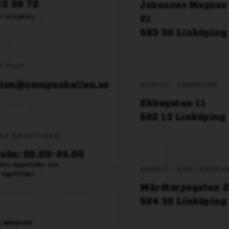
10 08 72
Johannes Magnus
21
r reception
583 30 Linköping
E-POST
tion@campushallen.se
ADRESS
EBBEPARK
Ebbegatan 11
582 13 Linköping
RIE ÖPPETTIDER
sön: 05.00-24.00
ens öppettider och
ADRESS
RYD CENTRU
 öppettider
Mårdtorpsgatan 2
584 32 Linköping
A MEDIER