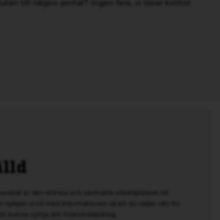
ten till någon portal? Ingen fara, vi löser kvittot
älld
rsitet är den största och närmaste arbetsplatsen till
hjälper vi till med informationen så att du väljer rätt för
att kunna nyttja ditt friskvårdsbidrag.