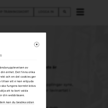
P TRÄNINGSKORT
LOGGA IN
ÖRETAG
AR
mår bra på sin arbetsplats är
vändarupplevelsen av
 din enhet. Det finns olika
ch goda resultat.
rekt och en del cookies ger
illser att vi kan erbjuda
sen ju tydligare dessa kopplingar syns,
n ska fungera korrekt krävs
ka ohälsan också ökar lavinartat i
älja att ta bort valda
ger din webbläsare.
r dem kan du besöka sidan