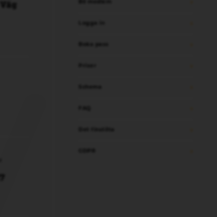
 Väg
Bli medlem
Logga in
Boka pass
Priser
Schema
FAQ
Det finstilta
GDPR
M
7