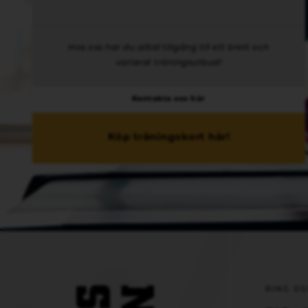
Hos oss har du alltid tillgång till ett brett och
varierat träningsutbud!
Kontakta oss här
Köp träningskort här!
RING OS