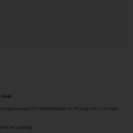
a nivå?
retagsmassage till friskvårdsdagar för företag och vi vill inget
darsy ett upplägg.