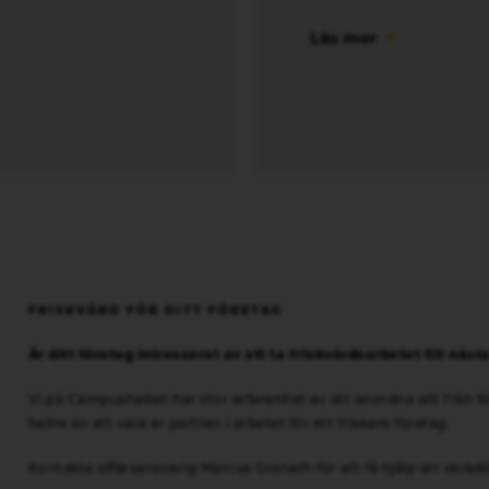
Läs mer
FRISKVÅRD FÖR DITT FÖRETAG
Är ditt företag intresserat av att ta friskvårdsarbetet till näst
Vi på Campushallen har stor erfarenhet av att anordna allt från fö
hellre än att vara er partner i arbetet för ett friskare företag.
Kontakta affärsansvarig Marcus Granath för att få hjälp att skräd